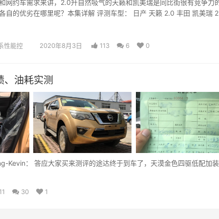
和网约车需求来讲，2.0升自然吸气的天籁和凯美瑞是同比街很有竞争力
自的优劣在哪里呢？本集详解 评测车型： 日产 天籁 2.0 丰田 凯美瑞 2
系性能控
2020年8月3日
113
6
0
绩、油耗实测
ang-Kevin： 答应大家买来测评的途达终于到车了，天漠金色四驱低配加
11
30
1