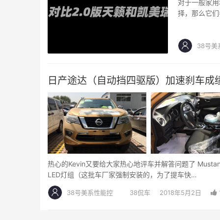
对于一般家用
择，那么它们各
日…
38号美
日产途达（自动挡四驱版）加速刹车成
热心的Kevin又要给大家热心地评车并解答问题了 Must
LED灯组（这批车厂家强制安装的，为了提车快…
38号美系性能控
38侃车
2018年5月2日