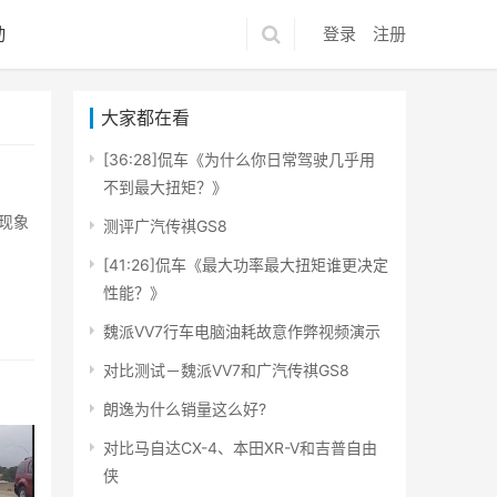
动
登录
注册
大家都在看
[36:28]侃车《为什么你日常驾驶几乎用
不到最大扭矩？》
现象
测评广汽传祺GS8
[41:26]侃车《最大功率最大扭矩谁更决定
性能？》
魏派VV7行车电脑油耗故意作弊视频演示
对比测试－魏派VV7和广汽传祺GS8
朗逸为什么销量这么好?
对比马自达CX-4、本田XR-V和吉普自由
侠