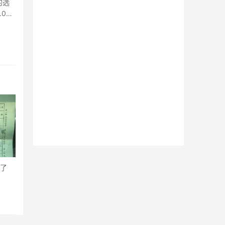
的选
.0
装了