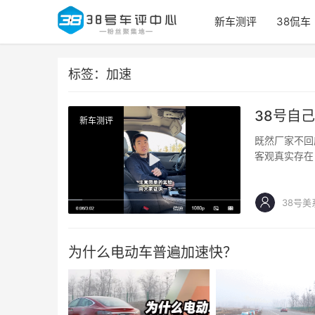
新车测评
38侃车
标签：加速
38号自己
新车测评
既然厂家不回
客观真实存在
38号美
为什么电动车普遍加速快？