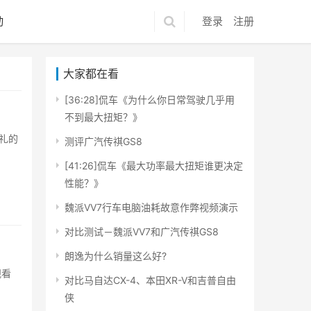
动
登录
注册
大家都在看
[36:28]侃车《为什么你日常驾驶几乎用
不到最大扭矩？》
礼的
测评广汽传祺GS8
[41:26]侃车《最大功率最大扭矩谁更决定
性能？》
魏派VV7行车电脑油耗故意作弊视频演示
对比测试－魏派VV7和广汽传祺GS8
朗逸为什么销量这么好?
观看
对比马自达CX-4、本田XR-V和吉普自由
侠