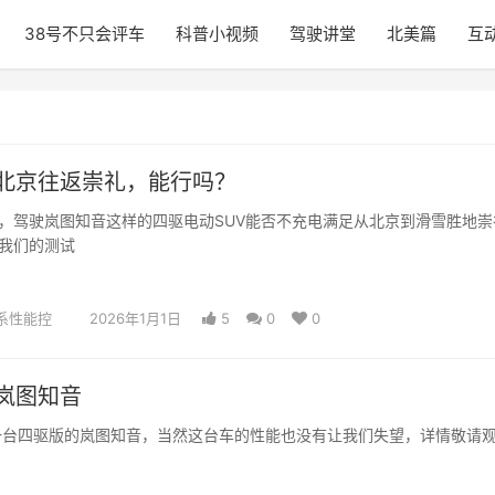
38号不只会评车
科普小视频
驾驶讲堂
北美篇
互
北京往返崇礼，能行吗？
，驾驶岚图知音这样的四驱电动SUV能否不充电满足从北京到滑雪胜地崇
我们的测试
系性能控
2026年1月1日
5
0
0
岚图知音
一台四驱版的岚图知音，当然这台车的性能也没有让我们失望，详情敬请