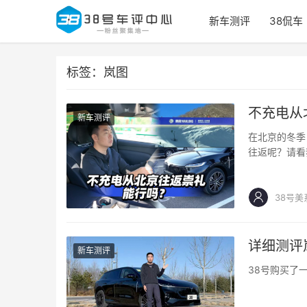
新车测评
38侃车
标签：岚图
不充电从
新车测评
在北京的冬季
往返呢？请看
38号美
详细测评
新车测评
38号购买了