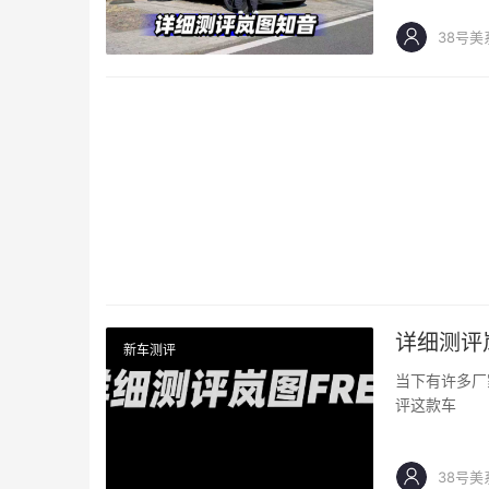
38号美
详细测评岚
新车测评
当下有许多厂
评这款车
38号美