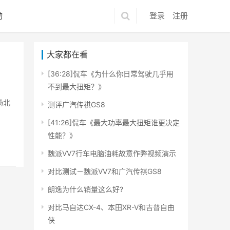
动
登录
注册
大家都在看
[36:28]侃车《为什么你日常驾驶几乎用
不到最大扭矩？》
场北
测评广汽传祺GS8
[41:26]侃车《最大功率最大扭矩谁更决定
性能？》
魏派VV7行车电脑油耗故意作弊视频演示
对比测试－魏派VV7和广汽传祺GS8
朗逸为什么销量这么好?
对比马自达CX-4、本田XR-V和吉普自由
侠