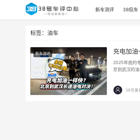
新车测评
38侃车
标签：油车
充电加油
新车测评
2025年底
京到武汉的油
38号美