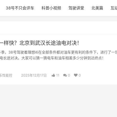
38号不只会评车
科普小视频
驾驶讲堂
北美篇
互
一样快？北京到武汉长途油电对决！
的冬季，38号驾驶着理想i6在全部条件都对油车更有利的条件下，进行了一
电长途对决。大家可以猜一猜电车和油车相差多少分钟到达终点！
系性能控
2025年12月17日
11
0
0