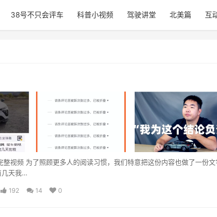
38号不只会评车
科普小视频
驾驶讲堂
北美篇
互
看完整视频 为了照顾更多人的阅读习惯，我们特意把这份内容也做了一份文
前几天我…
192
14
0