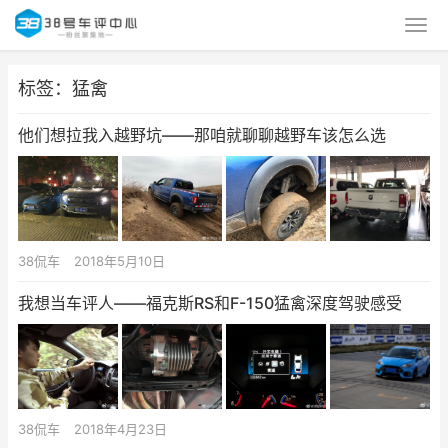
标签：猛禽
他们想拉我入越野坑——那咱就聊聊越野车该怎么选
38侃车
2018年5月10日
我想当车评人——福克斯RS和F-150猛禽深度驾驶感受
38侃车
2018年4月23日