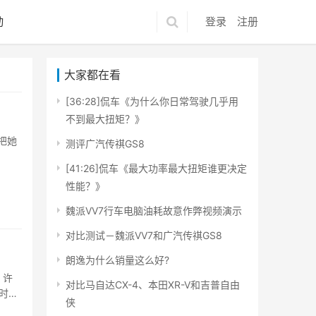
动
登录
注册
大家都在看
[36:28]侃车《为什么你日常驾驶几乎用
不到最大扭矩？》
把她
测评广汽传祺GS8
[41:26]侃车《最大功率最大扭矩谁更决定
性能？》
魏派VV7行车电脑油耗故意作弊视频演示
对比测试－魏派VV7和广汽传祺GS8
朗逸为什么销量这么好?
。许
对比马自达CX-4、本田XR-V和吉普自由
时间
侠