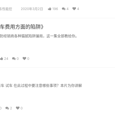
系性能控
2020年3月2日
196
4
4
防购车费用方面的陷阱》
防经销商各种猫腻陷阱骗局，这一集全部教给你。
24
0
0
车 试车 在此过程中要注意哪些事项？本片为你讲解
0
2
0