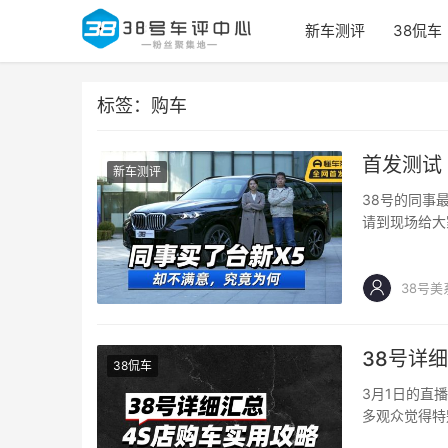
新车测评
38侃车
标签：购车
首发测试
新车测评
38号的同事
请到现场给大
38号美
38号详
38侃车
3月1日的直
多观众觉得特
我们就把这篇