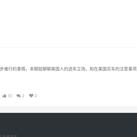
步难行的事情，本期就聊聊美国人的选车立场，和在美国买车的注意事项
10
2
0
号
在线尺子