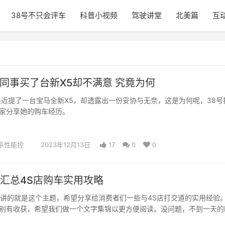
38号不只会评车
科普小视频
驾驶讲堂
北美篇
互
 同事买了台新X5却不满意 究竟为何
最近提了一台宝马全新X5，却透露出一份妥协与无奈，这是为何呢，38号
家分享她的购车经历。
系性能控
2023年12月13日
17
0
0
细汇总4S店购车实用攻略
播讲的就是这个主题，希望分享给消费者们一些与4S店打交道的实用经验
别有收获，希望我们做一个文字集锦以更方便阅读。没问题，不到一天的
内容总…