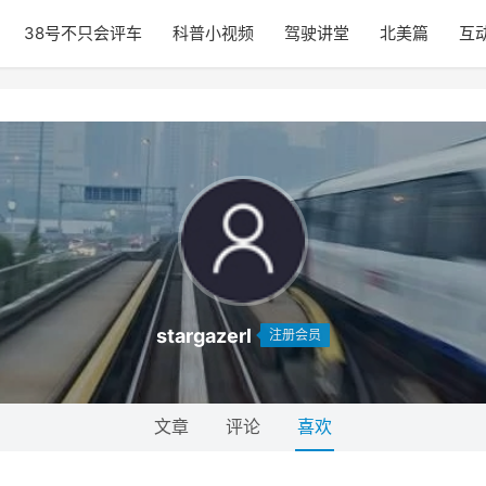
38号不只会评车
科普小视频
驾驶讲堂
北美篇
互
stargazerl
注册会员
文章
评论
喜欢