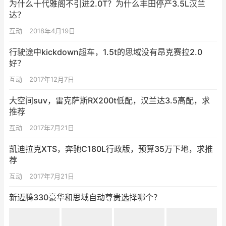
为什么十代雅阁不引进2.0T？为什么丰田停产3.5L汉兰
达？ ​​​​
互动
2018年4月19日
行驶途中kickdown超车，1.5t的思域没有昂克赛拉2.0
好？
互动
2017年12月7日
大空间suv，雷克萨斯RX200t低配，汉兰达3.5高配，求
推荐
互动
2017年7月21日
凯迪拉克XTS，奔驰C180L行政版，预算35万下地，求推
荐
互动
2017年7月21日
新迈腾330豪华和思域自动尊贵选择哪个？