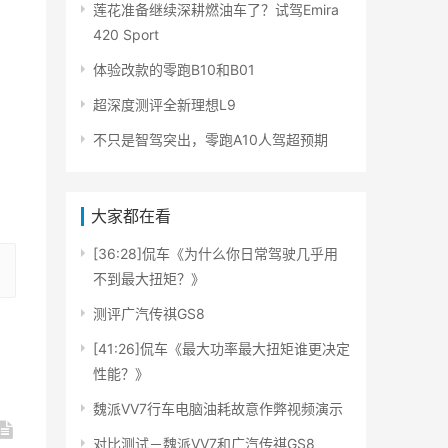
莲花准备继续深耕燃油车了？试驾Emira
420 Sport
体验改款的零跑B10和B01
超深度测评全新理想L9
不只是智驾突出，零跑A10人驾超预期
大家都在看
[36:28]侃车《为什么你日常驾驶几乎用
不到最大扭矩？》
测评广汽传祺GS8
[41:26]侃车《最大功率最大扭矩谁更决定
性能？》
魏派VV7行车电脑油耗故意作弊视频演示
对比测试－魏派VV7和广汽传祺GS8