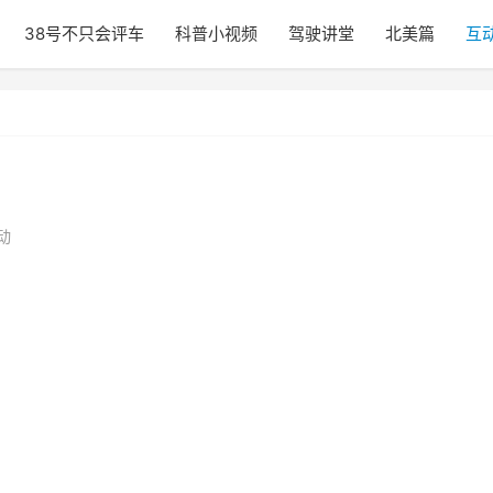
38号不只会评车
科普小视频
驾驶讲堂
北美篇
互
动