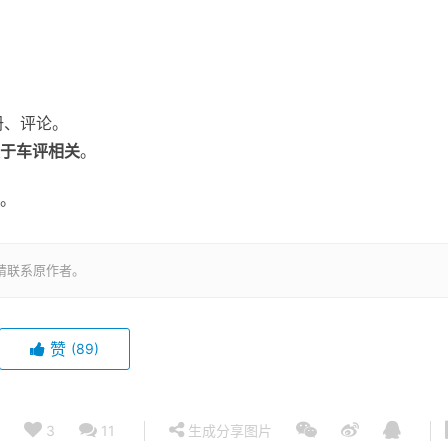
册、评论。
于车评相关
。
。
请联系原作者。
赞
(89)
3
11
生成分享图片