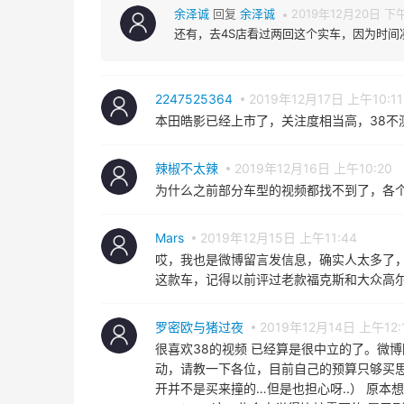
还有，去4S店看过两回这个实车，因为时
2247525364
2019年12月17日 上午10:11
本田皓影已经上市了，关注度相当高，38不
辣椒不太辣
2019年12月16日 上午10:20
为什么之前部分车型的视频都找不到了，各
Mars
2019年12月15日 上午11:44
哎，我也是微博留言发信息，确实人太多了，最
这款车，记得以前评过老款福克斯和大众高
罗密欧与猪过夜
2019年12月14日 上午12:
很喜欢38的视频 已经算是很中立的了。微
动，请教一下各位，目前自己的预算只够买
开并不是买来撞的…但是也担心呀..） 原
carplay，这一些个人觉得比较需要的 