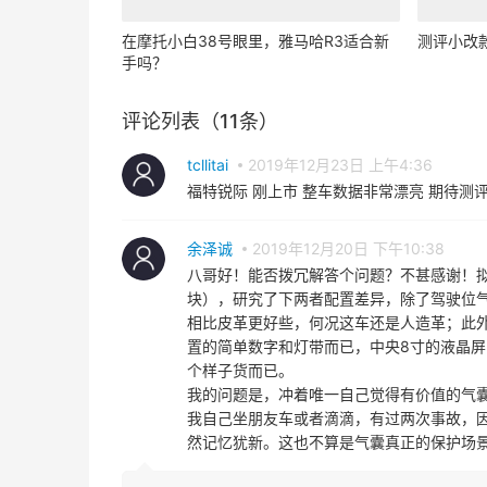
在摩托小白38号眼里，雅马哈R3适合新
测评小改款
手吗？
评论列表（11条）
tcllitai
2019年12月23日 上午4:36
福特锐际 刚上市 整车数据非常漂亮 期待测
余泽诚
2019年12月20日 下午10:38
八哥好！能否拨冗解答个问题？不甚感谢！拟入
块），研究了下两者配置差异，除了驾驶位
相比皮革更好些，何况这车还是人造革；此
置的简单数字和灯带而已，中央8寸的液晶屏
个样子货而已。
我的问题是，冲着唯一自己觉得有价值的气囊
我自己坐朋友车或者滴滴，有过两次事故，
然记忆犹新。这也不算是气囊真正的保护场
余泽诚
回复
余泽诚
2019年12月20日 下午