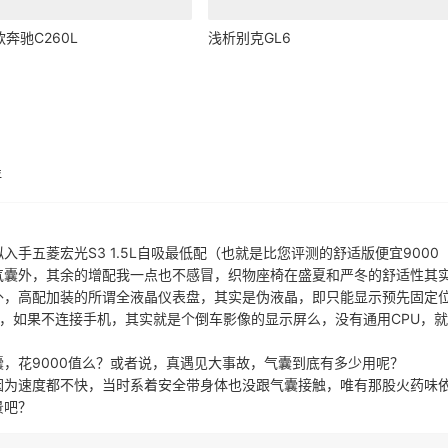
奔驰C260L
浅析别克GL6
评
手五菱宏光S3 1.5L自吸最低配（也就是比您评测的舒适版便宜9000
气囊外，其余的增配我一点也不感冒，织物座椅在盛夏和严冬的舒适性其
外，高配加装的所谓全液晶仪表盘，其实是伪液晶，即只能显示预先固定
，如果不连接手机，其实就是个倒车影像的显示屏么，没有通用CPU，
，花9000值么？或者说，真遇见大事故，气囊到底有多少用呢？
因为速度都不快，当时系着安全带身体也没跟气囊接触，唯有那股火药味
景吧？
10:40