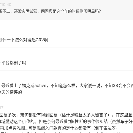
间凑不上，还没实际试驾，问问您是这个车的时候侧倾明显吗？
测评一下怎么对得起CRV啊
个平台都删了吗
近看上了福克斯active，不知道怎么样，大家说一说，不知38会不会
尔夫的横评的
17
博回复多次，奈何都没有得到回复（估计是粉丝太多人留言了），在这里互
思域燃动这个价位的。但是奈何最近看到B柱断的事件很纠结（虽然车子好
本想再加点买雅阁…可是雅阁入门款真的是什么都没有（倒车雷达呀，
属于刚需的，又不想后期自己装，怕装的不如原厂的）大伙有什么建议的吗？