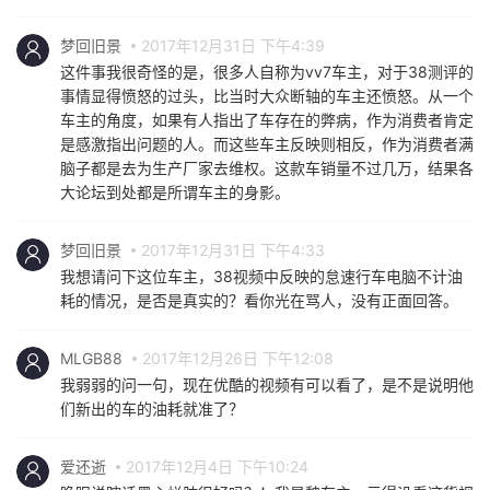
梦回旧景
2017年12月31日 下午4:39
这件事我很奇怪的是，很多人自称为vv7车主，对于38测评的
事情显得愤怒的过头，比当时大众断轴的车主还愤怒。从一个
车主的角度，如果有人指出了车存在的弊病，作为消费者肯定
是感激指出问题的人。而这些车主反映则相反，作为消费者满
脑子都是去为生产厂家去维权。这款车销量不过几万，结果各
大论坛到处都是所谓车主的身影。
梦回旧景
2017年12月31日 下午4:33
我想请问下这位车主，38视频中反映的怠速行车电脑不计油
耗的情况，是否是真实的？看你光在骂人，没有正面回答。
MLGB88
2017年12月26日 下午12:08
我弱弱的问一句，现在优酷的视频有可以看了，是不是说明他
们新出的车的油耗就准了？
爱还逝
2017年12月4日 下午10:24
睁眼说瞎话黑心烂肺很好吗？！我是魏车主，亏得没看这货视