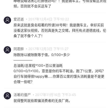
频，否则就不会买这车了
爱还逝
2017年12月4日 下午10:22
原来这就是臭名昭著的所谓38号啊！我是魏车主，幸好买前
没看这家伙视频，否则真是失之交臂。拜托有点道德底线，伦
桑了就不像个人了！
同君醉
2017年12月3日 下午11:27
除数除以被除数等于值，0/100=多少
—————–
总油耗/总里程*100=百公里油耗
0/100=0/1*100，意思是你的车不耗油，跑了1公里，对吗？
自行车骑得很happy嘛…..你算百公里的馒头消耗量是不是更
合理一些呢？
活著的僵尸
2017年11月16日 下午3:45
就得整死就些欺骗消费者的无良厂商。