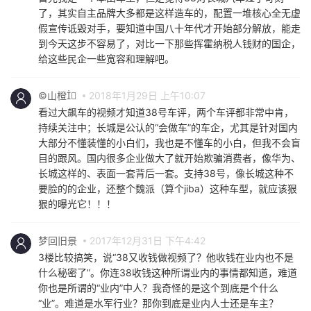
了，其实自主品牌大多都是这样造车的，配置一堆核心全无虚
假宣传诋毁对手，要知道中国八十年代才开始部分解放，能走
到今天这步不容易了，对比一下那些挥霍纳税人钱财的国企，
给这些民企一些宽容和理解吧。
©山橙
2018年1月29日 上午10:07
看过大飙车的视频才知道38号车评，两个车评都非常中肯，
持续关注中；长城是公认的“会做车”的车企，尤其是针对国内
大部分不懂装懂的小白们，我也是不懂车的小白，但我不会盲
目的跟风。国内很多企业做大了就开始欺骗消费者，像华为、
长城这样的、表面一套背后一套。支持38号，像长城这种不
要脸的的企业，还整个魏派（算个jiba）这种车型，就应该狠
狠的曝光它！！！
梦回旧景
2017年12月31日 下午4:42
3楼比较搞笑，说“38又收钱做视频了？他收钱在业内也不是
什么秘密了”。你连38收钱这种所谓业内的事情都知道，难道
你也是所谓的“业内”中人？我奇怪的是这个到底是个什么
“业”。难道是水军行业？那你到底是业内人士还是车主？