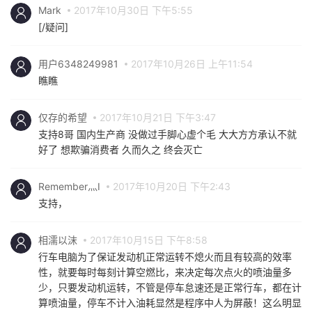
Mark
2017年10月30日 下午5:55
[/疑问]
用户6348249981
2017年10月26日 上午11:54
瞧瞧
仅存的希望
2017年10月21日 下午3:47
支持8哥 国内生产商 没做过手脚心虚个毛 大大方方承认不就
好了 想欺骗消费者 久而久之 终会灭亡
Remember灬I
2017年10月20日 下午2:43
支持，
相濡以沫
2017年10月15日 下午8:58
行车电脑为了保证发动机正常运转不熄火而且有较高的效率
性，就要每时每刻计算空燃比，来决定每次点火的喷油量多
少，只要发动机运转，不管是停车怠速还是正常行车，都在计
算喷油量，停车不计入油耗显然是程序中人为屏蔽！这么明显