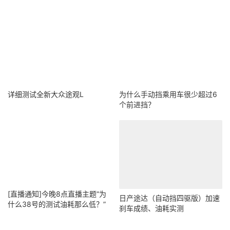
详细测试全新大众途观L
为什么手动挡乘用车很少超过6
个前进挡？
[直播通知]今晚8点直播主题“为
日产途达（自动挡四驱版）加速
什么38号的测试油耗那么低？”
刹车成绩、油耗实测