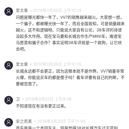
爱太重
2018年2月26日 上午10:25
问题是曝光都快一年了，VV7的销售越来越火。大家想一想，
一个骗子，都被曝光快一年了，而且全国皆知，可是销量越来
越火，这不和逻辑呀。只能说大家自有公论，38车评的诽谤
没起多大作用。现在宝马要和长城合作生产MINI车，难道宝
马愿意和骗子合作？事实证明38车评就是一个疯狗，让它吠
去吧。
爱太重
2018年2月26日 上午10:16
长城永远都不会更正，因为这根本就不是作弊。VV7销量非常
火爆，你能说买车的都是傻子吗？看车评要有自己的判断，不
要被忽悠了。
卫
2018年2月22日 上午9:08
不知道现在有没有更正过来。
安之若素
2018年2月20日 下午11:06
首先我是一个本田车主，但是觉得38对长城汽车过于苛刻