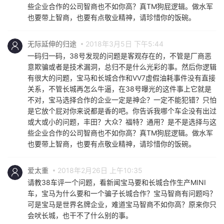
些企业合作的公司智商也不如你高？真TM狗屁逻辑。做水军
也要带上智商，也要有点敬业精神，请珍惜你的饭碗。
无际延伸的归途
2018年3月5日 下午5:44
一码归一码，38号发现的问题是客观存在的，不管是厂商恶
意欺骗或者是技术漏洞，总归不是什么光彩的事。然后你逻辑
有很大的问题，宝马和长城合作和VV7虚假油耗事件没有直接
关系，不管长城再怎么牛逼，在38号曝光的这件事上它就是
不对，宝马选择合作的企业一定是神企？一定不能犯错？只怕
是它放个屁对你来说都是香的吧。你告诉我哪个车企没有出过
或大或小的问题，丰田？大众？福特？通用？是不是选择与这
些企业合作的公司智商也不如你高？真TM狗屁逻辑。做水军
也要带上智商，也要有点敬业精神，请珍惜你的饭碗。
爱太重
2018年2月26日 上午10:35
请教38车评一个问题，看新闻宝马要和长城合作生产MINI
车，宝马为什么要和一个骗子长城合作？宝马智商有问题吗？
可是宝马是世界名牌企业，难道宝马智商不如你高？原来你只
会吠长城，也干不了什么别的事。