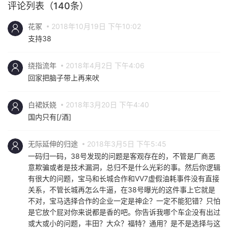
评论列表（140条）
花冢
2018年10月19日 下午10:02
支持38
绕指流年
2018年4月2日 下午4:06
回家把脑子带上再来吠
白裙妖娆
2018年3月20日 下午4:40
国内只有[/酒]
无际延伸的归途
2018年3月5日 下午5:45
一码归一码，38号发现的问题是客观存在的，不管是厂商恶
意欺骗或者是技术漏洞，总归不是什么光彩的事。然后你逻辑
有很大的问题，宝马和长城合作和VV7虚假油耗事件没有直接
关系，不管长城再怎么牛逼，在38号曝光的这件事上它就是
不对，宝马选择合作的企业一定是神企？一定不能犯错？只怕
是它放个屁对你来说都是香的吧。你告诉我哪个车企没有出过
或大或小的问题，丰田？大众？福特？通用？是不是选择与这