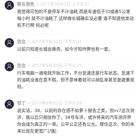
察言观色
2017年10月7日 上午8:27
我觉得可怕的不是停车不计油耗 而是车速低于10或者5公里
每小时 就不计油耗了 这样做长城确实没必要 谁不知道他发动
机不行啊 何必呢
怨念
2017年9月30日 下午6:31
以前只知道长城会换壳，如今才知作弊也有一套。
怨念
2017年9月30日 下午6:23
行车电脑一通电就开始工作，不分怠速还是行车状态。怠速下
的油耗没谁在意不假，但不意味着就可以胡乱来甚至是避重就
轻。
但丁
2017年9月25日 下午9:59
说实话，38，以前的存在感不如萝卜报告之类，但vv7这次测
评，我以后只相信你了，38号车评，或许将来的汽车测评界
你会成为真正的一哥。公平公正还有公允。撑住这次，你的未
来比现在更宽广[/强]