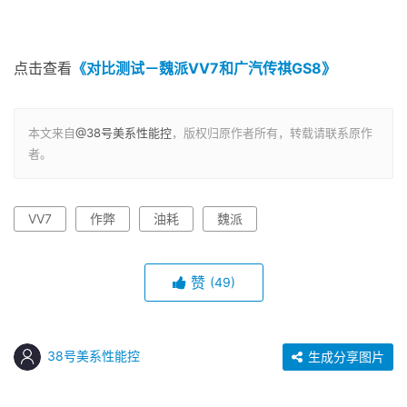
点击查看
《对比测试－魏派VV7和广汽传祺GS8》
本文来自
@38号美系性能控
，版权归原作者所有，转载请联系原作
者。
VV7
作弊
油耗
魏派
赞
(49)
38号美系性能控
生成分享图片