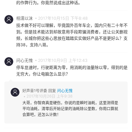
的作弊行为。你竟然说成出这种话。
相濡以沫
2017年10月15日 下午8:48
技术做不好可以理解，毕竟国外百年车企，国内只有二十年不
到。但是技术能达到却故意用手段欺骗消费者，还让公关删视
频，长城你把这些心思放在踏踏实实做好产品不是更好么？支
持38，支持八哥。
问心无愧
2017年10月9日 上午12:43
停车怠速时，行驶距离为零，用消耗的油量除以零，得到的是
无穷大，你让电脑怎么显示？
好声音1号评委 回复
问心无愧
2017年10月26日 上午9:38
大哥，你智商真是硬伤，你说的是瞬时油耗，这里测得是
平均油耗，清零后开始记录的油耗除公里数，你用口算就
会算吧，还怎么计数！