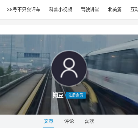
38号不只会评车
科普小视频
驾驶讲堂
北美篇
互
铜豆
注册会员
文章
评论
喜欢