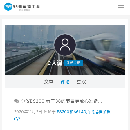
C大调
注册会员
文章
评论
喜欢
心仪ES200 看了38的节目更放心准备…
2020年11月2日 评论于
ES200和A6L40真的是样子货
吗？