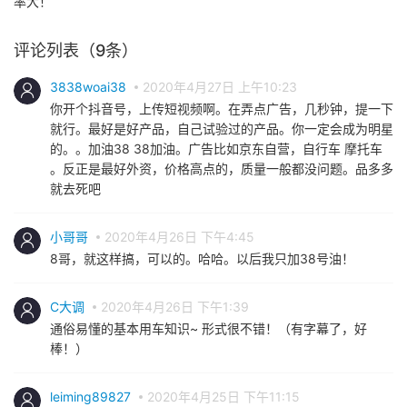
率大！
评论列表（9条）
3838woai38
2020年4月27日 上午10:23
你开个抖音号，上传短视频啊。在弄点广告，几秒钟，提一下
就行。最好是好产品，自己试验过的产品。你一定会成为明星
的。。加油38 38加油。广告比如京东自营，自行车 摩托车
。反正是最好外资，价格高点的，质量一般都没问题。品多多
就去死吧
小哥哥
2020年4月26日 下午4:45
8哥，就这样搞，可以的。哈哈。以后我只加38号油！
C大调
2020年4月26日 下午1:39
通俗易懂的基本用车知识~ 形式很不错！（有字幕了，好
棒！）
leiming89827
2020年4月25日 下午11:15