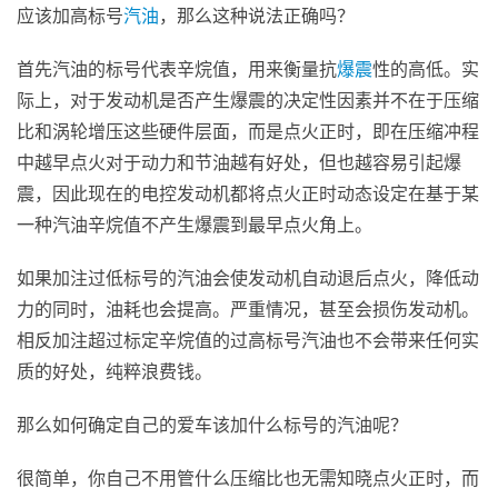
应该加高标号
汽油
，那么这种说法正确吗？
首先汽油的标号代表辛烷值，用来衡量抗
爆震
性的高低。实
际上，对于发动机是否产生爆震的决定性因素并不在于压缩
比和涡轮增压这些硬件层面，而是点火正时，即在压缩冲程
中越早点火对于动力和节油越有好处，但也越容易引起爆
震，因此现在的电控发动机都将点火正时动态设定在基于某
一种汽油辛烷值不产生爆震到最早点火角上。
如果加注过低标号的汽油会使发动机自动退后点火，降低动
力的同时，油耗也会提高。严重情况，甚至会损伤发动机。
相反加注超过标定辛烷值的过高标号汽油也不会带来任何实
质的好处，纯粹浪费钱。
那么如何确定自己的爱车该加什么标号的汽油呢？
很简单，你自己不用管什么压缩比也无需知晓点火正时，而