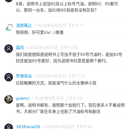
8哥，说明书上说加92及以上标号汽油。说明92、95都可
以，那同一台车，加92和95到底有没有区别？
浅尝辄止
2020年4月25日 下午9:11
短视频，好可爱(/ω＼)害羞
霜风
2020年4月25日 上午11:50
我们就是想知道说明书上写加不低于92号汽油时，是加92号
好还是加95号更好，因为说明书的意思是两个都行。
罗辣耳朵
2020年4月25日 上午11:21
比较稚嫩的方式，就是语气什么的太像哄小孩
gulanci
2020年4月25日 上午8:53
是啊，说明书都有，按照那个加就行了。现在很多人不看说明
书，大部分厂家在车身上也贴了汽油标号和胎压
3838woai38
2020年4月24日 下午8:35