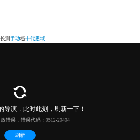
长测
手动
档
十代思域