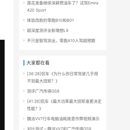
莲花准备继续深耕燃油车了？试驾Emira
420 Sport
体验改款的零跑B10和B01
超深度测评全新理想L9
不只是智驾突出，零跑A10人驾超预期
大家都在看
[36:28]侃车《为什么你日常驾驶几乎用
不到最大扭矩？》
测评广汽传祺GS8
[41:26]侃车《最大功率最大扭矩谁更决定
性能？》
魏派VV7行车电脑油耗故意作弊视频演示
对比测试－魏派VV7和广汽传祺GS8