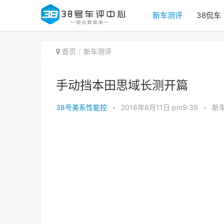
新车测评
38侃车
首页
新车测评
手动挡本田思域长测开篇
38号美系性能控
•
2016年8月11日 pm9:39
•
新