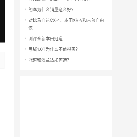
朗逸为什么销量这么好?
对比马自达CX-4、本田XR-V和吉普自由
侠
测评全新本田冠道
思域1.0T为什么不值得买？
冠道和汉兰达如何选？