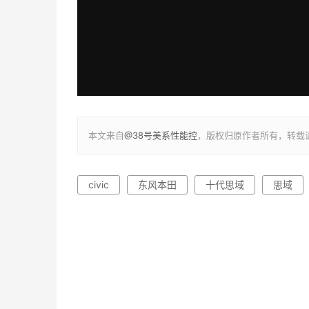
本文来自
@38号美系性能控
，版权归原作者所有，转载
civic
东风本田
十代思域
思域