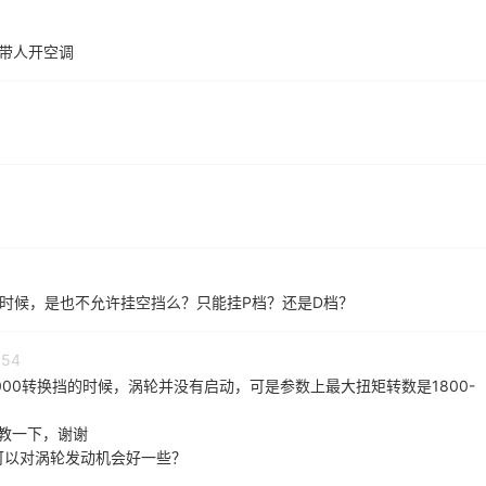
驾带人开空调
时候，是也不允许挂空挡么？只能挂P档？还是D档？
:54
00转换挡的时候，涡轮并没有启动，可是参数上最大扭矩转数是1800-
请教一下，谢谢
可以对涡轮发动机会好一些？