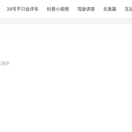
38号不只会评车
科普小视频
驾驶讲堂
北美篇
互
车测评