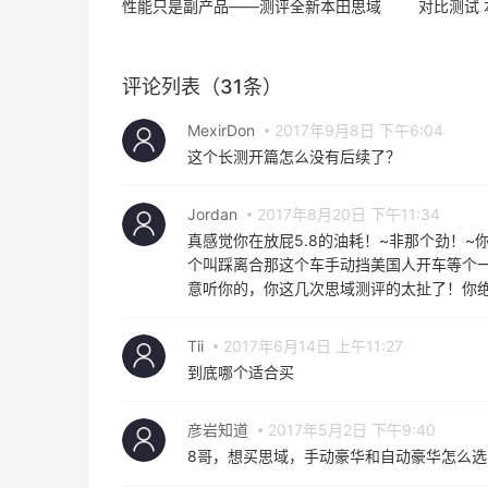
性能只是副产品——测评全新本田思域
对比测试 
评论列表（31条）
MexirDon
2017年9月8日 下午6:04
这个长测开篇怎么没有后续了？
Jordan
2017年8月20日 下午11:34
真感觉你在放屁5.8的油耗！~非那个劲！
个叫踩离合那这个车手动挡美国人开车等个
意听你的，你这几次思域测评的太扯了！你
Tii
2017年6月14日 上午11:27
到底哪个适合买
彦岩知道
2017年5月2日 下午9:40
8哥，想买思域，手动豪华和自动豪华怎么选