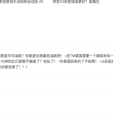
本田思域手动挡和自动挡 45
领克03和思域谁更好？直播见
~你那是平均油耗？你那是仅限最低油耗吧！~还TM美国需要一个脚踩刹车
一分钟的红灯脚那不都废了？别扯了！~你美国回来的了不起啊！~以前挺
绝对被充值了！！！