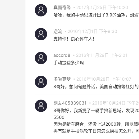
真雨奇缘
2017年1月25日 下午10:20
哈哈，我的手动思域开出了3.9的油耗，副
逆流
2016年12月1日 下午9:30
支持你！良心评车人！
accord8
2016年11月29日 上午2:01
手动提速多少啊
多啦噩梦
2016年10月28日 上午10:07
8哥好，想问句题外话，美国自动挡等红灯的
网友405839031
2016年10月24日 下午2
8哥你好，我新提了一辆手挡新思域，发现20
5500
因为是新车磨合，还没上过2000转，所以
再有就是手挡涡轮车日常怎么换挡怎么开，