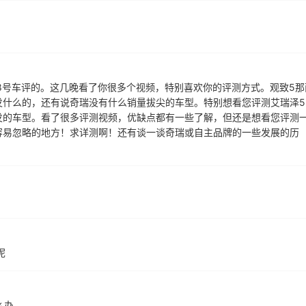
8号车评的。这几晚看了你很多个视频，特别喜欢你的评测方式。观致5那
发什么的，还有说奇瑞没有什么销量拔尖的车型。特别想看您评测艾瑞泽5
发的车型。看了很多评测视频，优缺点都有一些了解，但还是想看您评测
容易忽略的地方！求详测啊！还有谈一谈奇瑞或自主品牌的一些发展的历
呢
么办