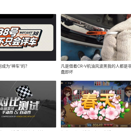
成为“神车”的？
凡是借着CR-V机油风波黑我的人都是
蠢即坏