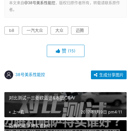
本文来自
@38号美系性能控
，版权归原作者所有，转载请联系原作
者。
b8
一汽大众
大众
迈腾
赞
(15)
38号美系性能控
生成分享图片
对比测试－三菱欧蓝德&本田CR-V
« 上一篇
2017年1月9日 pm4:11
迈腾和帕萨特买谁好？