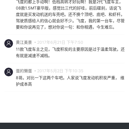
飞度的都上手动啊！低档高转才好玩啊！我是2代飞度车主，
08款1.5MT豪华版，感觉比三代的好哇，前后碟刹，话说飞
度就是买发动机送的车壳吧。还不换个顶吧、底吧、和虾杆。
驾驶质感给人的信心就会好不少。飞度，我的第一台车，尽管
要和你说再见了，想对你说一句：和你相遇，今生难忘。
黄江美景
2017年6月21日 下午7:50
11款飞度车主之见，飞度积炭的主要原因是过于温柔驾驶。还
有就是减速不减档。
蛋的懒蛋
2017年5月2日 下午10:35
8哥。对比一下这两个车吧。人家说飞度发动机积炭严重， 维
护成本高