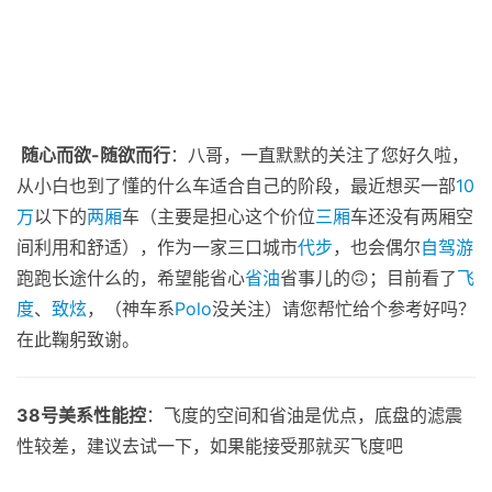
随心而欲-随欲而行
：八哥，一直默默的关注了您好久啦，
从小白也到了懂的什么车适合自己的阶段，最近想买一部
10
万
以下的
两厢
车（主要是担心这个价位
三厢
车还没有两厢空
间利用和舒适），作为一家三口城市
代步
，也会偶尔
自驾游
跑跑长途什么的，希望能省心
省油
省事儿的🙃；目前看了
飞
度
、
致炫
，（神车系
Polo
没关注）请您帮忙给个参考好吗？
在此鞠躬致谢。
38号美系性能控
：飞度的空间和省油是优点，底盘的滤震
性较差，建议去试一下，如果能接受那就买飞度吧