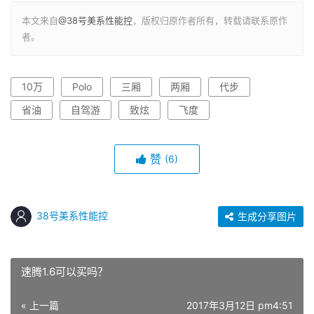
本文来自
@38号美系性能控
，版权归原作者所有，转载请联系原作
者。
10万
Polo
三厢
两厢
代步
省油
自驾游
致炫
飞度
赞
(6)
38号美系性能控
生成分享图片
速腾1.6可以买吗？
« 上一篇
2017年3月12日 pm4:51