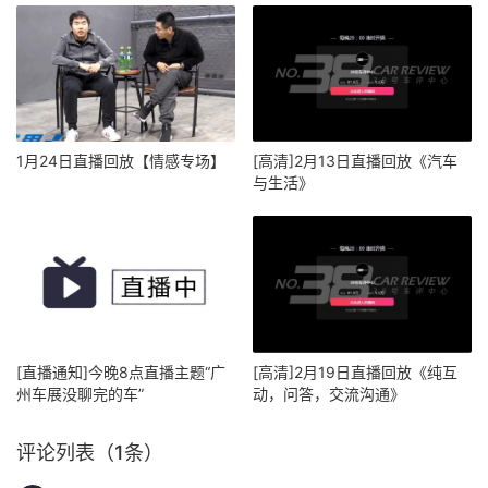
1月24日直播回放【情感专场】
[高清]2月13日直播回放《汽车
与生活》
[直播通知]今晚8点直播主题“广
[高清]2月19日直播回放《纯互
州车展没聊完的车”
动，问答，交流沟通》
评论列表（1条）