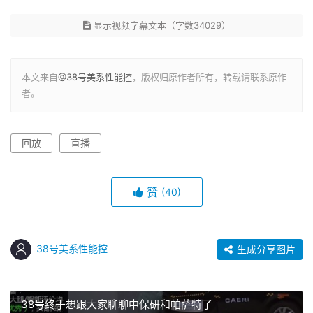
显示视频字幕文本（字数34029）
本文来自
@38号美系性能控
，版权归原作者所有，转载请联系原作
者。
回放
直播
赞
(40)
38号美系性能控
生成分享图片
38号终于想跟大家聊聊中保研和帕萨特了