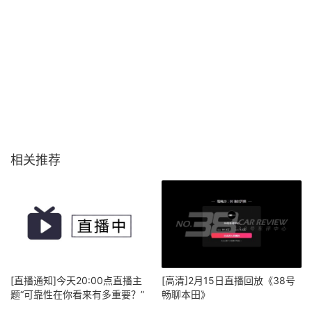
相关推荐
[直播通知]今天20:00点直播主
[高清]2月15日直播回放《38号
题“可靠性在你看来有多重要？”
畅聊本田》