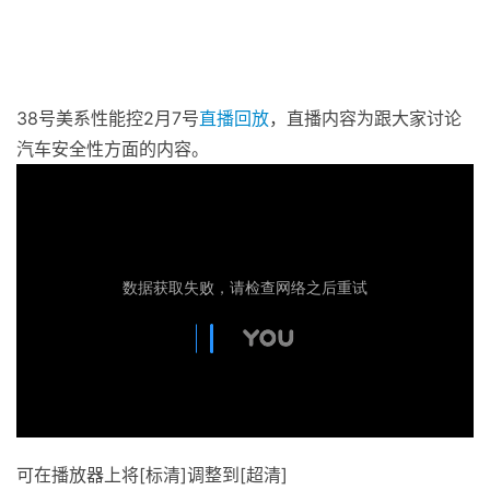
38号美系性能控2月7号
直播
回放
，直播内容为跟大家讨论
汽车安全性方面的内容。
可在播放器上将[标清]调整到[超清]