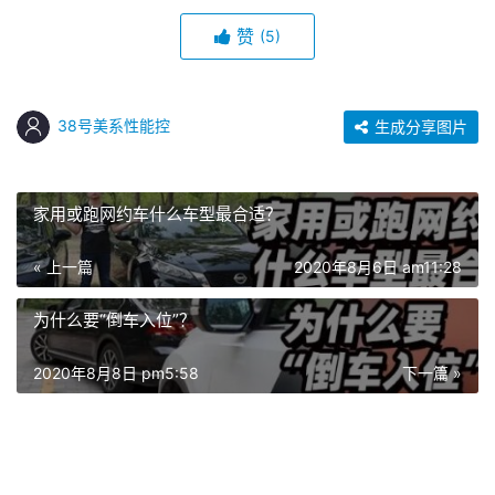
赞
(5)
38号美系性能控
生成分享图片
家用或跑网约车什么车型最合适？
« 上一篇
2020年8月6日 am11:28
为什么要“倒车入位”？
2020年8月8日 pm5:58
下一篇 »