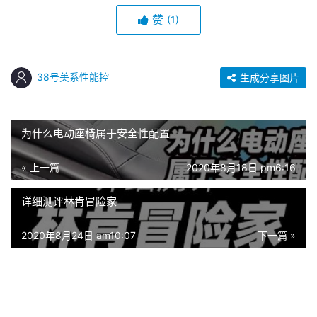
赞
(1)
38号美系性能控
生成分享图片
为什么电动座椅属于安全性配置
« 上一篇
2020年8月18日 pm6:16
详细测评林肯冒险家
2020年8月24日 am10:07
下一篇 »