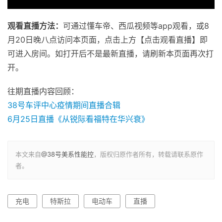
观看直播方法：
可通过懂车帝、西瓜视频等app观看，或8
月20日晚八点访问本页面，点击上方【点击观看直播】即
可进入房间。如打开后不是最新直播，请刷新本页面再次打
开。
往期直播内容回顾：
38号车评中心疫情期间直播合辑
6月25日直播《从锐际看福特在华兴衰》
本文来自
@38号美系性能控
，版权归原作者所有，转载请联系原作
者。
充电
特斯拉
电动车
直播