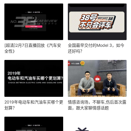
[超清]2月7日直播回放《汽车安
全国最早交付的Model 3，如今
全性》
还好吗？
2019年电动车和汽油车买哪个更
情感咨询场，不聊车,伤后首次露
划算？
面，跟大家聊情感话题