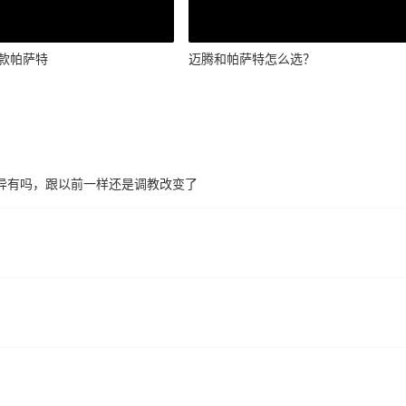
2款帕萨特
迈腾和帕萨特怎么选？
态差异有吗，跟以前一样还是调教改变了