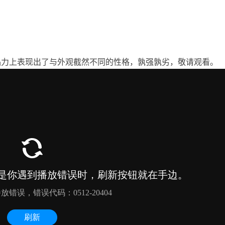
品力上表现出了与外观截然不同的性格，孰强孰劣，敬请观看。