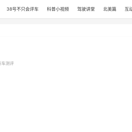
38号不只会评车
科普小视频
驾驶讲堂
北美篇
互
新车测评