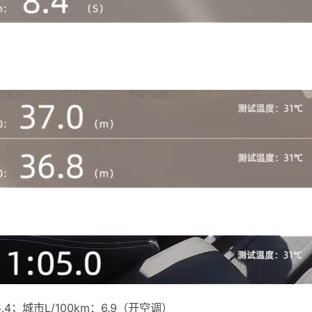
.4；城市L/100km：6.9（开空调）