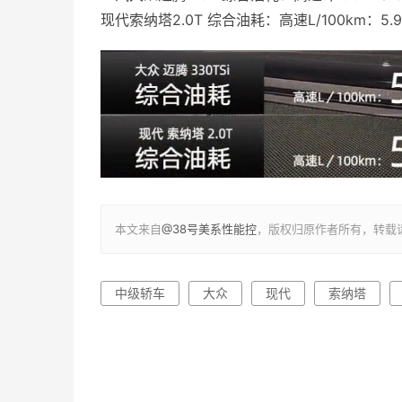
现代索纳塔2.0T 综合油耗：高速L/100km：5.
本文来自
@38号美系性能控
，版权归原作者所有，转载
中级轿车
大众
现代
索纳塔