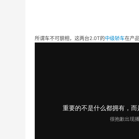
所谓车不可貌相，这两台2.0T的
中级轿车
在产