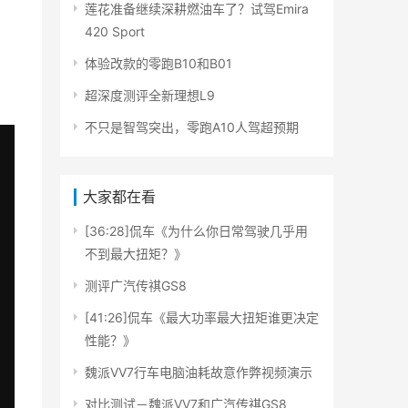
莲花准备继续深耕燃油车了？试驾Emira
420 Sport
体验改款的零跑B10和B01
超深度测评全新理想L9
不只是智驾突出，零跑A10人驾超预期
大家都在看
[36:28]侃车《为什么你日常驾驶几乎用
不到最大扭矩？》
测评广汽传祺GS8
[41:26]侃车《最大功率最大扭矩谁更决定
性能？》
魏派VV7行车电脑油耗故意作弊视频演示
对比测试－魏派VV7和广汽传祺GS8