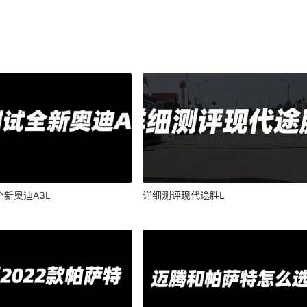
新奥迪A3L
详细测评现代途胜L