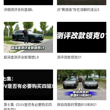
详细测评吉利星越L
对“赛道级”存在误解的凌云S
超深度测评全新理想L9
测评改款领克01
第七集《SUV是否有必要购买四
体验改款的零跑B10和B01
驱车型》