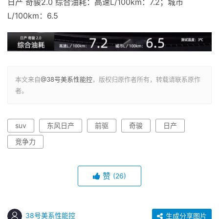
日产 奇骏2.0 综合油耗：高速L/100km：7.2；城市
L/100km：6.5
本文来自
@38号美系性能控
，版权归原作者所有，转载请联系原作
者。
suv
东风日产
前驱
奇骏
日产
竞争力
赞
(26)
38号美系性能控
生成分享图片