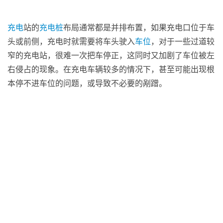
充电
站的
充电桩
布局通常都是并排布置，如果充电口位于车
头或前侧，充电时就需要将车头驶入
车位
，对于一些过道较
窄的充电站，很难一次把车停正，这同时又加剧了车位被左
右侵占的现象。在充电车辆较多的情况下，甚至可能出现根
本停不进车位的问题，或导致不必要的剐蹭。