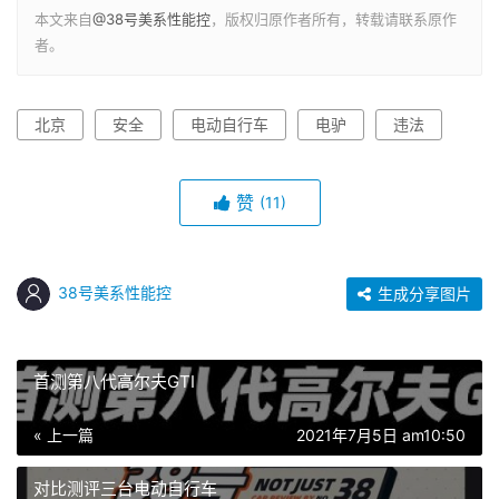
本文来自
@38号美系性能控
，版权归原作者所有，转载请联系原作
者。
北京
安全
电动自行车
电驴
违法
赞
(11)
38号美系性能控
生成分享图片
首测第八代高尔夫GTI
« 上一篇
2021年7月5日 am10:50
对比测评三台电动自行车