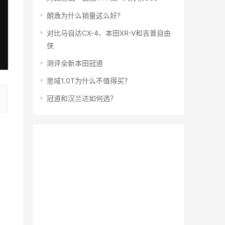
朗逸为什么销量这么好?
对比马自达CX-4、本田XR-V和吉普自由
侠
测评全新本田冠道
思域1.0T为什么不值得买？
冠道和汉兰达如何选？