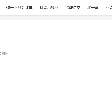
38号不只会评车
科普小视频
驾驶讲堂
北美篇
互
车测评