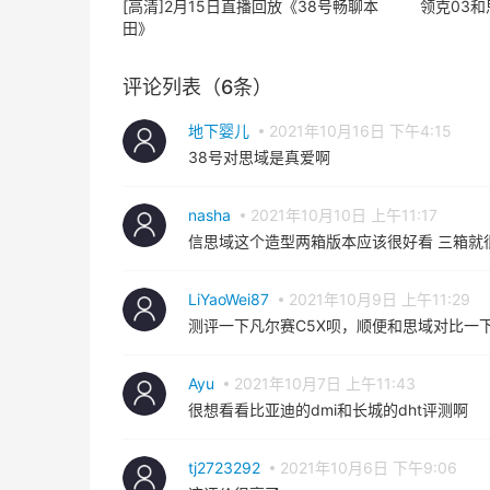
[高清]2月15日直播回放《38号畅聊本
领克03
田》
评论列表（6条）
地下婴儿
2021年10月16日 下午4:15
38号对思域是真爱啊
nasha
2021年10月10日 上午11:17
信思域这个造型两箱版本应该很好看 三箱就
LiYaoWei87
2021年10月9日 上午11:29
测评一下凡尔赛C5X呗，顺便和思域对比一
Ayu
2021年10月7日 上午11:43
很想看看比亚迪的dmi和长城的dht评测啊
tj2723292
2021年10月6日 下午9:06