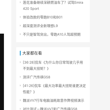
莲花准备继续深耕燃油车了？试驾Emira
420 Sport
体验改款的零跑B10和B01
超深度测评全新理想L9
不只是智驾突出，零跑A10人驾超预期
大家都在看
[36:28]侃车《为什么你日常驾驶几乎用
不到最大扭矩？》
测评广汽传祺GS8
[41:26]侃车《最大功率最大扭矩谁更决定
性能？》
魏派VV7行车电脑油耗故意作弊视频演示
对比测试－魏派VV7和广汽传祺GS8