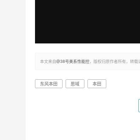
本文来自
@38号美系性能控
，版权归原作者所有，转载
东风本田
思域
本田