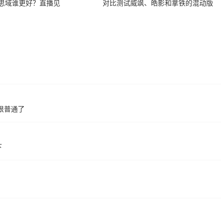
和思域谁更好？直播见
对比测试威飒、皓影和拿铁的混动版
很普通了
下