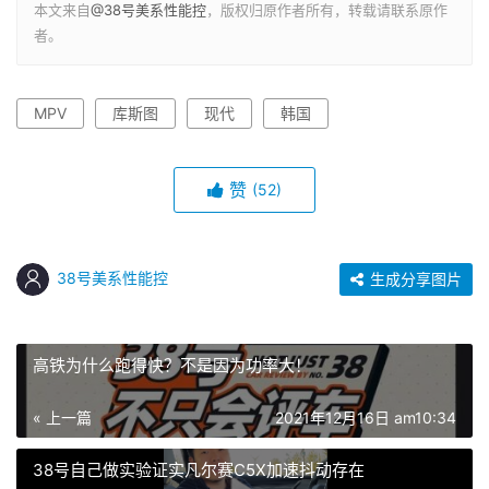
本文来自
@38号美系性能控
，版权归原作者所有，转载请联系原作
者。
MPV
库斯图
现代
韩国
赞
(52)
38号美系性能控
生成分享图片
高铁为什么跑得快？不是因为功率大！
« 上一篇
2021年12月16日 am10:34
38号自己做实验证实凡尔赛C5X加速抖动存在 ​