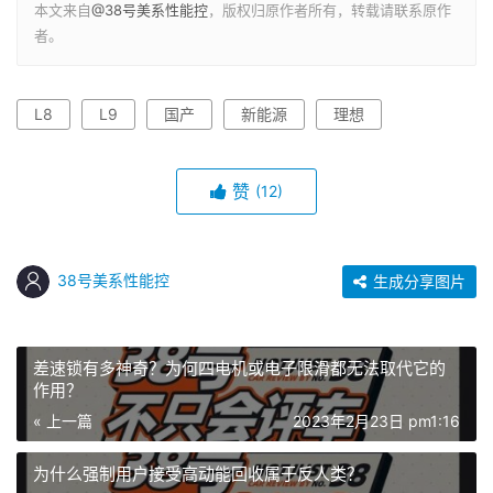
本文来自
@38号美系性能控
，版权归原作者所有，转载请联系原作
者。
L8
L9
国产
新能源
理想
赞
(12)
38号美系性能控
生成分享图片
差速锁有多神奇？为何四电机或电子限滑都无法取代它的
作用？
« 上一篇
2023年2月23日 pm1:16
为什么强制用户接受高动能回收属于反人类？