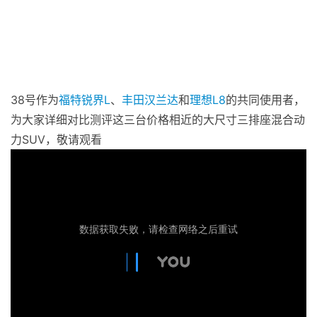
38号作为
福特
锐界L
、
丰田
汉兰达
和
理想
L8
的共同使用者，
为大家详细对比测评这三台价格相近的大尺寸三排座混合动
力SUV，敬请观看