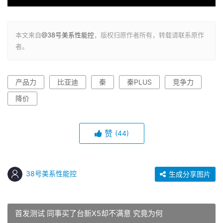
本文来自
@38号美系性能控
，版权归原作者所有，转载请联系原作
者。
产品力
比亚迪
秦
秦PLUS
竞争力
降价
赞
(44)
38号美系性能控
生成分享图片
首发测试 同事买了台新X5却不满意 究竟为何