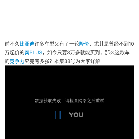
前不久
比亚迪
许多车型又有了一轮
降价
，尤其是曾经不到10
万起价的
秦PLUS
，如今只要8万多就能买到，那么这款车
的
竞争力
究竟有多强？本集38号为大家详解