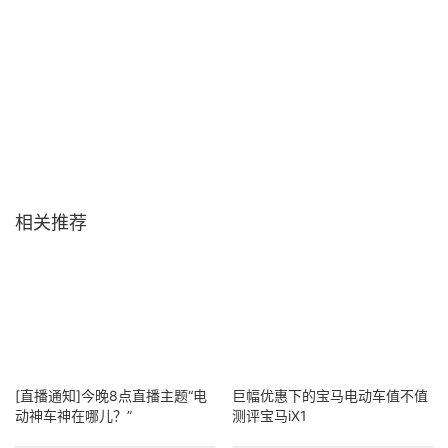
相关推荐
[直播通知]今晚8点直播主题“电
巨幅优惠下的宝马电动车值不值
动神车神在哪儿？”
测评宝马iX1