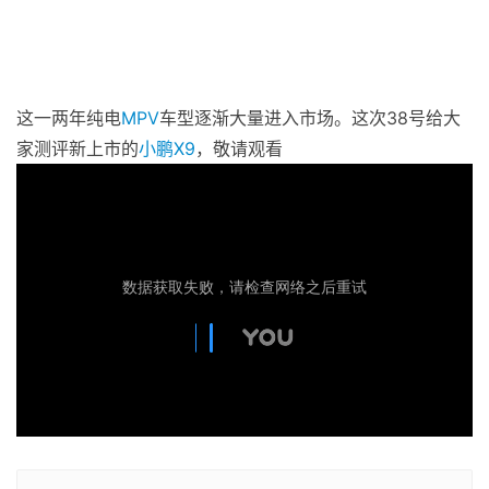
这一两年纯电
MPV
车型逐渐大量进入市场。这次38号给大
家测评新上市的
小鹏
X9
，敬请观看