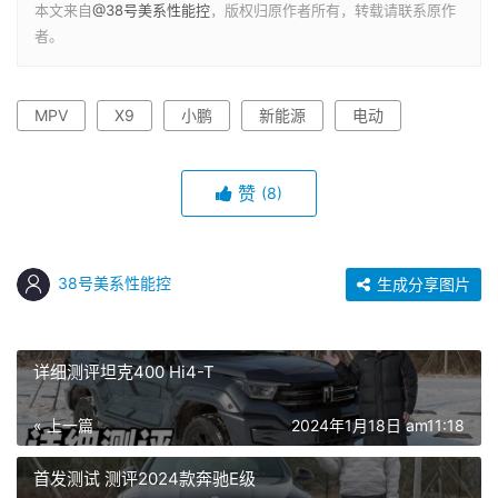
本文来自
@38号美系性能控
，版权归原作者所有，转载请联系原作
者。
MPV
X9
小鹏
新能源
电动
赞
(8)
38号美系性能控
生成分享图片
详细测评坦克400 Hi4-T
« 上一篇
2024年1月18日 am11:18
首发测试 测评2024款奔驰E级