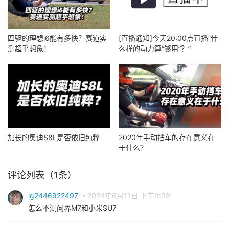
四驱的理想i6能有多快？赛道实
[直播通知]今天20:00点直播“什
测超乎想象！
么样的动力算“够用”？”
加长的奥迪S8L是否依旧纯粹
2020年手动挡车的存在意义在
于什么？
评论列表（1条）
lg2446922497
2024年6月11日 下午9:09
怎么不测问界M7和小米SU7