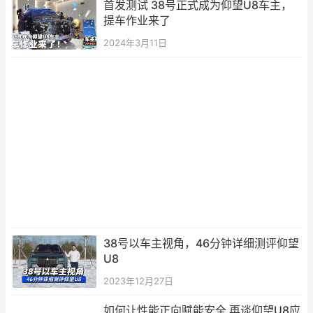
首发测试 38号正式成为仰望U8车主，
提车作业来了
2024年3月11日
38号以车主视角，46分钟详细测评仰望
U8
2023年12月27日
如何让性能正向赋能安全 再谈仰望U8应