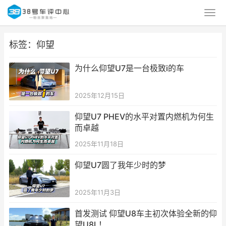
标签：仰望
为什么仰望U7是一台极致i的车
2025年12月15日
仰望U7 PHEV的水平对置内燃机为何生
而卓越
2025年11月18日
仰望U7圆了我年少时的梦
2025年11月3日
首发测试 仰望U8车主初次体验全新的仰
望U8L！