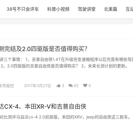
38号不只会评车
科普小视频
驾驶讲堂
北美篇
互
测完结及2.0四驱版是否值得购买？
讲三个事情： 1，吉普自由侠1.4T在升级完变速箱程序以后究竟有哪些驾
 2，2.0四驱版的吉普自由侠是否值得购买？ 3，未来长测计划的更新。
系性能控
2017年3月27日
3
62
0
CX-4、本田XR-V和吉普自由侠
比测评马自达cx-4 2.0前驱版，本田的XRV，jeep的自由侠这三款车。