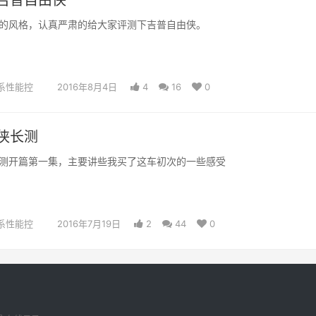
吉普自由侠
的风格，认真严肃的给大家评测下吉普自由侠。
系性能控
2016年8月4日
4
16
0
侠长测
测开篇第一集，主要讲些我买了这车初次的一些感受
系性能控
2016年7月19日
2
44
0