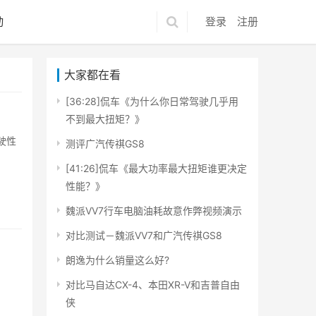
动
登录
注册
大家都在看
[36:28]侃车《为什么你日常驾驶几乎用
不到最大扭矩？》
驶性
测评广汽传祺GS8
[41:26]侃车《最大功率最大扭矩谁更决定
性能？》
魏派VV7行车电脑油耗故意作弊视频演示
对比测试－魏派VV7和广汽传祺GS8
朗逸为什么销量这么好?
对比马自达CX-4、本田XR-V和吉普自由
侠