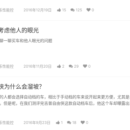
系性能控
2016年12月19日
15
125
0
考虑他人的眼光
聊一聊买车和他人眼光的问题
系性能控
2016年11月20日
2
29
0
侠为什么会溜坡？
的人都会选择自动档的车，相比于手动档的车来说开起来更方便，尤其是
。但是呢，在我们测评完吉普自由侠这款自动档车后，他这个车却曝露出
230…
系性能控
2016年9月23日
1
18
0