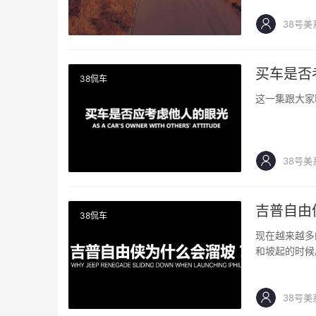
38号美
买车是否
38侃车
这一集跟大家
38号美
吉普自由
38侃车
现在越来越多
和坡起的时候
大的问题&#8
38号美