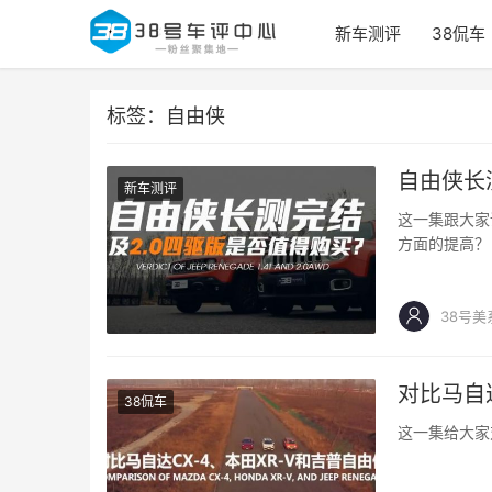
新车测评
38侃车
标签：自由侠
自由侠长
新车测评
这一集跟大家
方面的提高？
38号美
对比马自达
38侃车
这一集给大家对