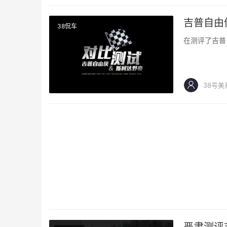
吉普自由
38侃车
在测评了吉普
38号美