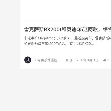
雷克萨斯RX200t和奥迪Q5这两款，
非法字符Megatron：八哥你好，最近想买车，雷克萨斯
如果你预算够RX200T的话，那我觉得RX20…
38号美系性能控
互动
2017年3月11日
2