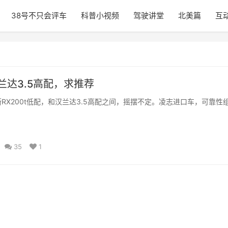
38号不只会评车
科普小视频
驾驶讲堂
北美篇
互
汉兰达3.5高配，求推荐
RX200t低配，和汉兰达3.5高配之间，摇摆不定。凌志进口车，可靠性
35
1