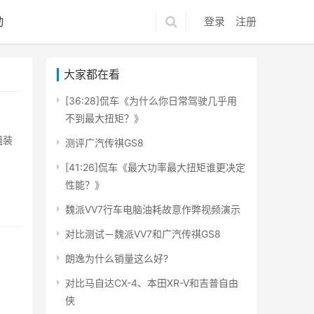
动
登录
注册
大家都在看
[36:28]侃车《为什么你日常驾驶几乎用
不到最大扭矩？》
组装
测评广汽传祺GS8
[41:26]侃车《最大功率最大扭矩谁更决定
性能？》
魏派VV7行车电脑油耗故意作弊视频演示
对比测试－魏派VV7和广汽传祺GS8
朗逸为什么销量这么好?
对比马自达CX-4、本田XR-V和吉普自由
侠