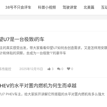
38号不只会评车
科普小视频
驾驶讲堂
北美篇
互
望U7是一台极致i的车
主的真实感受出发，带大家看看仰望U7如何去创造需求，又是怎样用安
计和体贴的洞察，去成为一台极致“i”的豪华车
系性能控
2025年12月15日
3
0
0
 PHEV的水平对置内燃机为何生而卓越
望U7 PHEV车主，给大家拆开讲解它所搭载的水平对置内燃机有多么强大