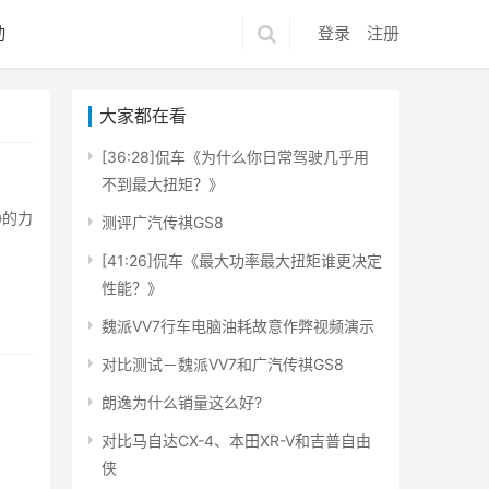
动
登录
注册
大家都在看
[36:28]侃车《为什么你日常驾驶几乎用
不到最大扭矩？》
静的力
测评广汽传祺GS8
[41:26]侃车《最大功率最大扭矩谁更决定
性能？》
魏派VV7行车电脑油耗故意作弊视频演示
对比测试－魏派VV7和广汽传祺GS8
朗逸为什么销量这么好?
对比马自达CX-4、本田XR-V和吉普自由
侠