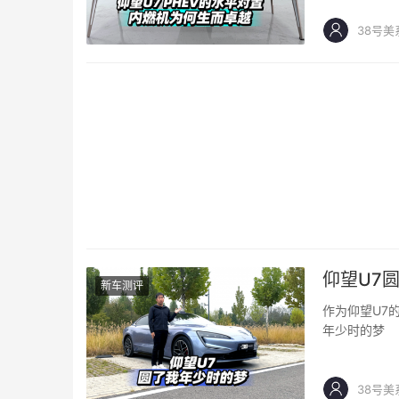
38号美
仰望U7
新车测评
作为仰望U7
年少时的梦
38号美