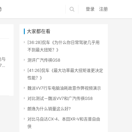
动
登录
注册
大家都在看
[36:28]侃车《为什么你日常驾驶几乎用
不到最大扭矩？》
也与
测评广汽传祺GS8
7分
[41:26]侃车《最大功率最大扭矩谁更决定
性能？》
魏派VV7行车电脑油耗故意作弊视频演示
对比测试－魏派VV7和广汽传祺GS8
朗逸为什么销量这么好?
对比马自达CX-4、本田XR-V和吉普自由
侠