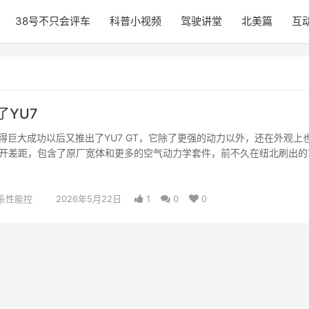
38号不只会评车
科普小视频
驾驶讲堂
北美篇
互
了YU7
取得巨大成功以后又推出了YU7 GT，它除了更强的动力以外，还在外观上
开差距，包含了原厂宽体和更多的空气动力学套件，前不久在纽北刷出的
也…
系性能控
2026年5月22日
1
0
0