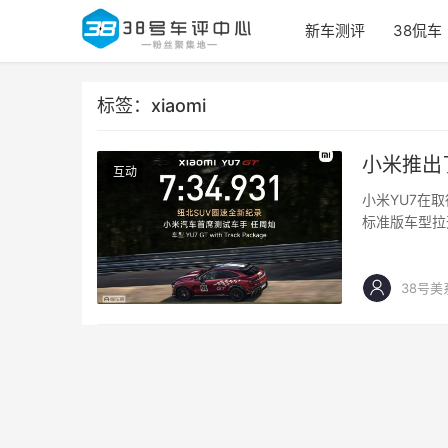
新车测评
38侃车
标签：xiaomi
小米推出
互动
小米YU7在
标准版车型拉
34秒的圈速
38号美