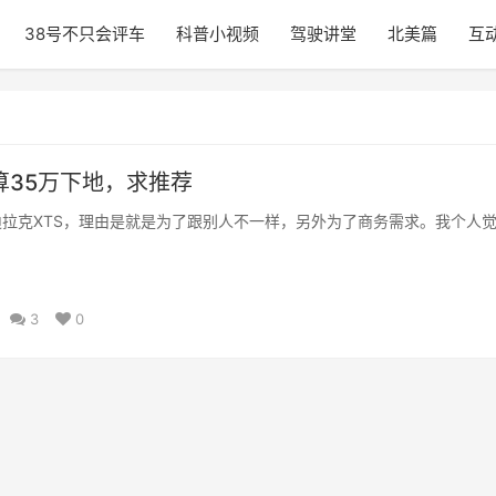
38号不只会评车
科普小视频
驾驶讲堂
北美篇
互
算35万下地，求推荐
凯迪拉克XTS，理由是就是为了跟别人不一样，另外为了商务需求。我个人
3
0