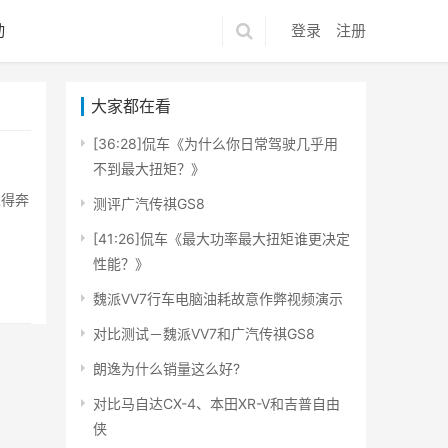
动
登录
注册
大家都在看
[36:28]侃车《为什么你日常驾驶几乎用
不到最大扭矩？》
觉得奔
测评广汽传祺GS8
[41:26]侃车《最大功率最大扭矩谁更决定
性能？》
魏派VV7行车电脑油耗故意作弊视频演示
对比测试－魏派VV7和广汽传祺GS8
朗逸为什么销量这么好?
对比马自达CX-4、本田XR-V和吉普自由
侠