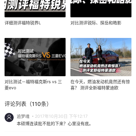
详细测评福特锐界L
对比测评锐际、探岳和皓影
对比测试－福特福克斯rs vs 三
在今天，燃油发动机竟然还有惊
菱evo
喜？ 测评全新福特蒙迪欧
评论列表（110条）
追梦魂
2017年10月30日 下午12:17
本硕博连读批不批的下来？心里没有底。