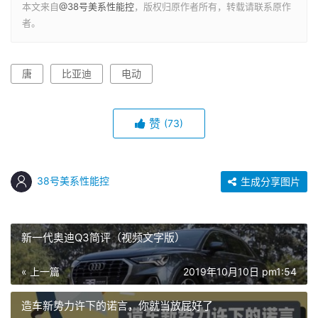
本文来自
@38号美系性能控
，版权归原作者所有，转载请联系原作
者。
唐
比亚迪
电动
赞
(73)
38号美系性能控
生成分享图片
新一代奥迪Q3简评（视频文字版）
« 上一篇
2019年10月10日 pm1:54
造车新势力许下的诺言，你就当放屁好了