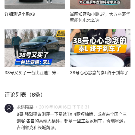
详细测评小鹏X9
岚图知音和小鹏G7，大五座豪华
智能纯电怎么选
38号又买了一台比亚迪：宋L
38号心心念念的秦L终于到车了
评论列表（6条）
永远陌路
2019年10月16日 下午6:31
8哥 强烈建议测评一下星途TX 4驱短轴版，或者来个国产三
剑客 各自的高端大横评，都是一些工薪家用车，奇瑞星途，
吉利领克和长城魏派。