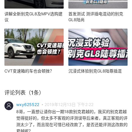
讲解全新别克GL8及MPV选购建
首发测试 测评插电混动的别克
议
GL8陆尚
CVT变速箱的车也会顿挫？
沉浸式体验别克GL8陆尊插混
评论列表（1条）
wxy625522
2019年12月13日 下午2:22
8哥，一直想让请你出一期18款别克君越的，我买的别克君越
觉得挺好的，但太多不客观的评测误导后来者，真正客观的评
测太少了，而且现在可惜已经改款了，是否还能评测这改款的
君越呢？