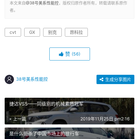
本文来自
@38号美系性能控
，版权归原作者所有，转载请联系原作
者。
cvt
GX
别克
昂科拉
赞
(56)
38号美系性能控
生成分享图片
捷达VS5——同级别的机械素质冠军
« 上一篇
2019年11月25日 pm2:16
是什么扼杀了中国市场上的旅行车