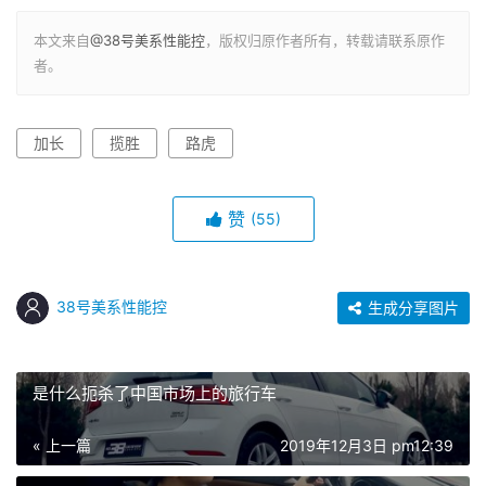
本文来自
@38号美系性能控
，版权归原作者所有，转载请联系原作
者。
加长
揽胜
路虎
赞
(55)
38号美系性能控
生成分享图片
是什么扼杀了中国市场上的旅行车
« 上一篇
2019年12月3日 pm12:39