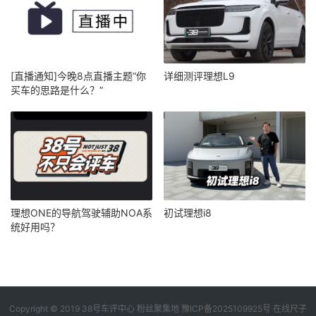
[直播通知]今晚8点直播主题“你
详细测评理想L9
买车的思路是什么？”
理想ONE的导航驾驶辅助NOA系
初试理想i8
统好用吗？
Copyright © 2019
38号车评中心
粉丝聚集地
豫ICP备2025109925号
在线尺子