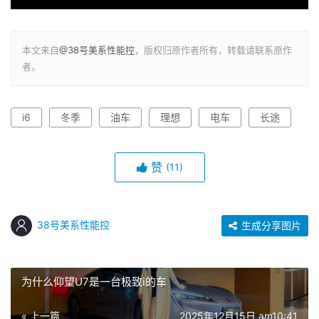
本文来自
@38号美系性能控
，版权归原作者所有，转载请联系原作
者。
i6
冬季
油车
理想
电车
长途
赞
(11)
38号美系性能控
生成分享图片
为什么仰望U7是一台极致i的车
« 上一篇
2025年12月15日 am10:41