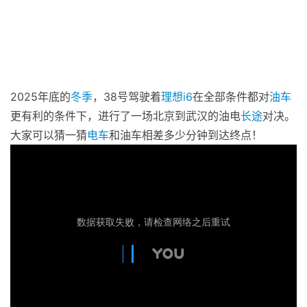
2025年底的
冬季
，38号驾驶着
理想
i6
在全部条件都对
油车
更有利的条件下，进行了一场北京到武汉的油电
长途
对决。
大家可以猜一猜
电车
和油车相差多少分钟到达终点！