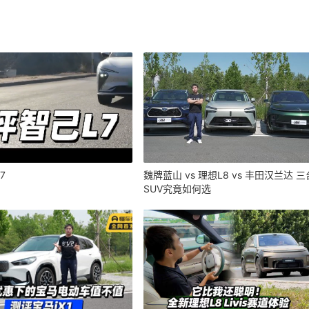
7
魏牌蓝山 vs 理想L8 vs 丰田汉兰达 三
SUV究竟如何选