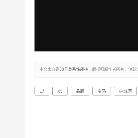
本文来自
@38号美系性能控
，版权归原作者所有，转载
L7
X5
品牌
宝马
护城河