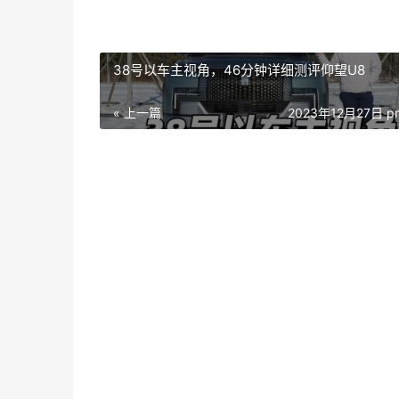
38号以车主视角，46分钟详细测评仰望U8
« 上一篇
2023年12月27日 pm