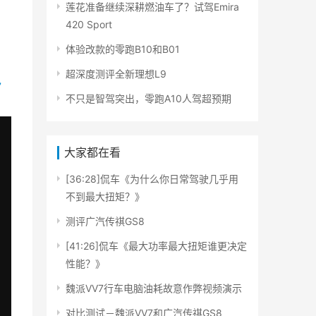
莲花准备继续深耕燃油车了？试驾Emira
420 Sport
体验改款的零跑B10和B01
超深度测评全新理想L9
7
不只是智驾突出，零跑A10人驾超预期
大家都在看
[36:28]侃车《为什么你日常驾驶几乎用
不到最大扭矩？》
测评广汽传祺GS8
[41:26]侃车《最大功率最大扭矩谁更决定
性能？》
魏派VV7行车电脑油耗故意作弊视频演示
对比测试－魏派VV7和广汽传祺GS8