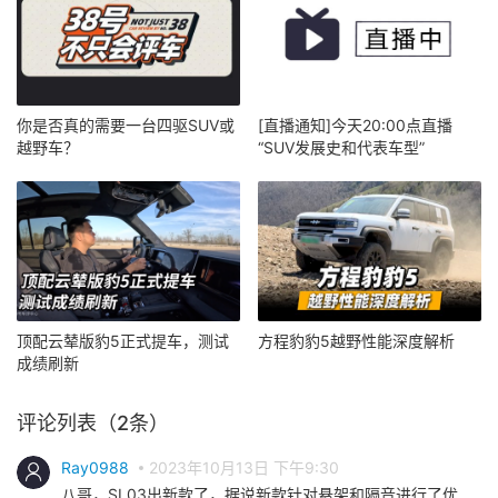
你是否真的需要一台四驱SUV或
[直播通知]今天20:00点直播
越野车？
“SUV发展史和代表车型”
顶配云辇版豹5正式提车，测试
方程豹豹5越野性能深度解析
成绩刷新
评论列表（2条）
Ray0988
2023年10月13日 下午9:30
八哥，SL03出新款了，据说新款针对悬架和隔音进行了优