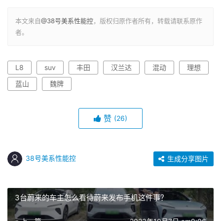
本文来自
@38号美系性能控
，版权归原作者所有，转载请联系原作
者。
L8
suv
丰田
汉兰达
混动
理想
蓝山
魏牌
赞
(26)
38号美系性能控
生成分享图片
3台蔚来的车主怎么看待蔚来发布手机这件事？