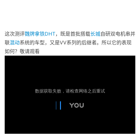
这次测评
魏牌
拿铁
DHT
，既是首批搭载
长城
自研双电机串并
联
混动
系统的车型，又是VV系列的后继者。所以它的表现
如何？敬请观看