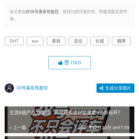
本文来自
@38号美系性能控
，版权归原作者所有，转载请联系原作
者。
DHT
suv
拿铁
混动
长城
魏牌
赞
(162)
38号美系性能控
生成分享图片
主流B级产品力面前，凡尔赛何德何能重塑B级新标杆？
« 上一篇
2021年12月30日 am11:59