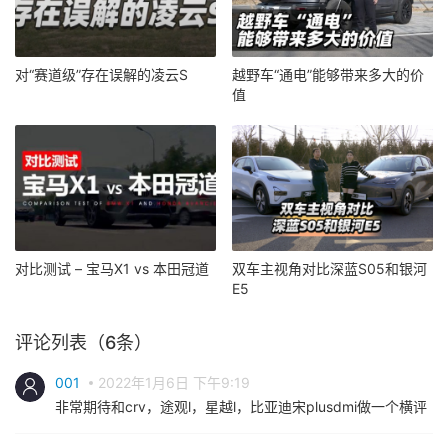
对“赛道级”存在误解的凌云S
越野车“通电”能够带来多大的价
值
对比测试 – 宝马X1 vs 本田冠道
双车主视角对比深蓝S05和银河
E5
评论列表（6条）
001
2022年1月6日 下午9:19
非常期待和crv，途观l，星越l，比亚迪宋plusdmi做一个横评