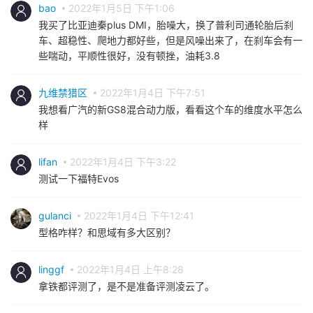
bao
2022年1月5日 下午1:06
我买了比亚迪秦plus DMI，胎噪大，换了普利司通轮胎后刹
车、超稳性、爬地力都好些，但是风噪出来了，在刹车会有一
些喘动，平顺性很好，没有顿挫，油耗3.8
九维禁猎区
2022年1月4日 下午7:51
我想看广汽的新GS8混合动力版，看看这个车的维度水平怎么
样
lifan
2022年1月4日 下午3:22
测试一下福特Evos
gulanci
2022年1月4日 下午12:41
型格咋样？和思域有多大区别？
linggf
2022年1月4日 上午8:28
拿铁都评测了，是不是准备评测凌云了。