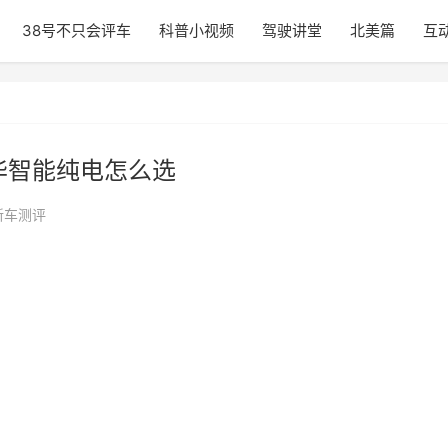
38号不只会评车
科普小视频
驾驶讲堂
北美篇
互
华智能纯电怎么选
新车测评