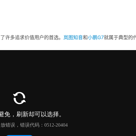
为了许多追求价值用户的首选。
岚图知
音
和
小鹏
G7
就属于典型的