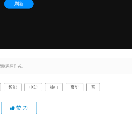
请联系原作者。
智能
电动
纯电
豪华
音
赞
(2)