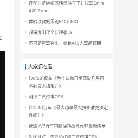
莲花准备继续深耕燃油车了？试驾Emira
420 Sport
体验改款的零跑B10和B01
超深度测评全新理想L9
代
不只是智驾突出，零跑A10人驾超预期
大家都在看
[36:28]侃车《为什么你日常驾驶几乎用
不到最大扭矩？》
测评广汽传祺GS8
[41:26]侃车《最大功率最大扭矩谁更决定
性能？》
魏派VV7行车电脑油耗故意作弊视频演示
对比测试－魏派VV7和广汽传祺GS8