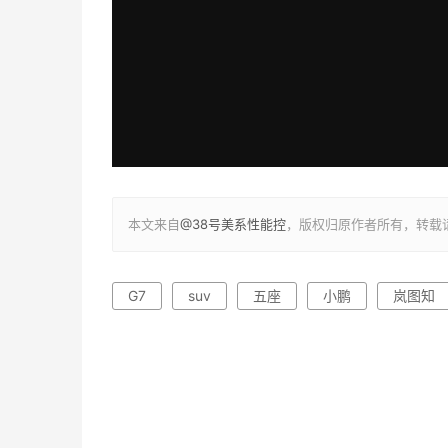
本文来自
@38号美系性能控
，版权归原作者所有，转载
G7
suv
五座
小鹏
岚图知