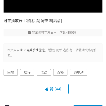
可在播放器上将[标清]调整到[高清]
显示视频字幕文本（字数41505）
本文来自
@38号美系性能控
，版权归原作者所有，转载请联系原作
者。
回放
增程
混动
直播
纯电动
赞
(44)