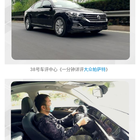
38号车评中心《一分钟详评
大众
帕萨特
》