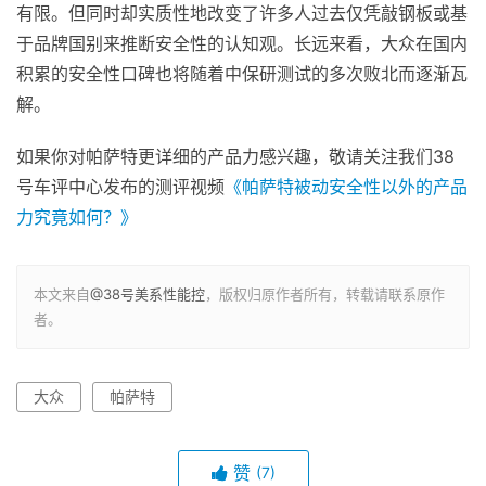
力，所以中保研的测试对于帕萨特本身的市场表现影响其实
有限。但同时却实质性地改变了许多人过去仅凭敲钢板或基
于品牌国别来推断安全性的认知观。长远来看，大众在国内
积累的安全性口碑也将随着中保研测试的多次败北而逐渐瓦
解。
如果你对帕萨特更详细的产品力感兴趣，敬请关注我们38
号车评中心发布的测评视频
《帕萨特被动安全性以外的产品
力究竟如何？》
本文来自
@38号美系性能控
，版权归原作者所有，转载请联系原作
者。
大众
帕萨特