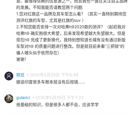
靠、最值得信赖的信息源之一，而且我也一直在关注自主品牌
的发展。不知我能否请教您两个问题:
1.您对红旗这一品牌及其车型怎么看？（其实一直特别期待您
测评红旗的车型，尤其是红旗的suv ）
2.不知您能否安排一次对哈弗h92020款的测评？（起初我对
哈弗h9 确实抱很大希望，后来发现希望越大失望越大。但是
现在h9 完成了更新换代，我特别想知道长城有没有通过新版
车型对h9 的质量问题进行整改。但是就目前来看”三把锁”的
骗人噱头似乎依然存在）
谢谢！
铜豆
2020年5月29日 下午8:48
据说印度很多车根本就没有后视镜……
gulanci
2020年5月29日 下午7:33
很基础的知识，但是很多人都不会，应该学学