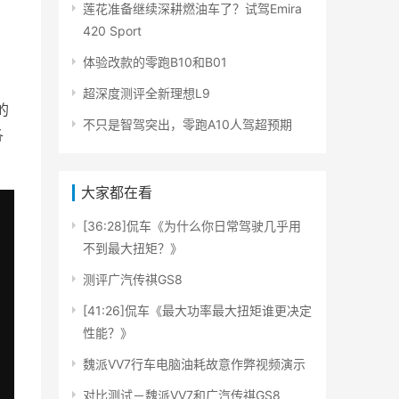
莲花准备继续深耕燃油车了？试驾Emira
420 Sport
体验改款的零跑B10和B01
超深度测评全新理想L9
的
不只是智驾突出，零跑A10人驾超预期
各
大家都在看
[36:28]侃车《为什么你日常驾驶几乎用
不到最大扭矩？》
测评广汽传祺GS8
[41:26]侃车《最大功率最大扭矩谁更决定
性能？》
魏派VV7行车电脑油耗故意作弊视频演示
对比测试－魏派VV7和广汽传祺GS8