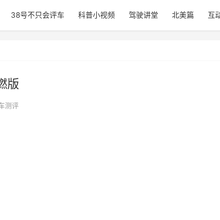
38号不只会评车
科普小视频
驾驶讲堂
北美篇
互
燃版
车测评