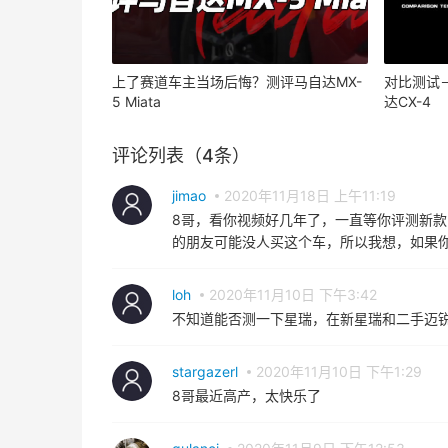
上了赛道车主当场后悔？测评马自达MX-
对比测试－领
5 Miata
达CX-4
评论列表（4条）
jimao
2020年11月18日 上午11:19
8哥，看你视频好几年了，一直等你评测新
的朋友可能没人买这个车，所以我想，如果
loh
2020年11月10日 下午3:42
不知道能否测一下星瑞，在新星瑞和二手迈锐
stargazerl
2020年11月10日 下午1:29
8哥最近高产，太快乐了