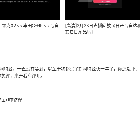
克02 vs 丰田C-HR vs 马自
[高清]2月23日直播回放《日产马自达
其它日系品牌》
款阿特兹，一直没有等到，以至于我都买了新阿特兹快一年了，你还没评；
你想评，来开我车评吧。
宝xl中彷徨