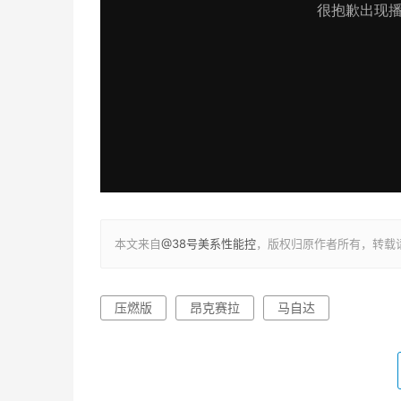
本文来自
@38号美系性能控
，版权归原作者所有，转载
压燃版
昂克赛拉
马自达