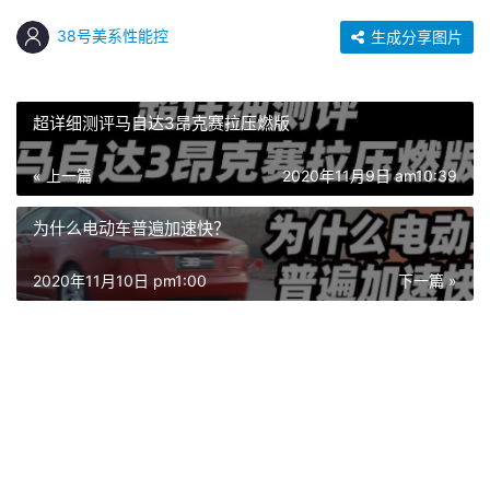
38号美系性能控
生成分享图片
超详细测评马自达3昂克赛拉压燃版
« 上一篇
2020年11月9日 am10:39
为什么电动车普遍加速快？
2020年11月10日 pm1:00
下一篇 »