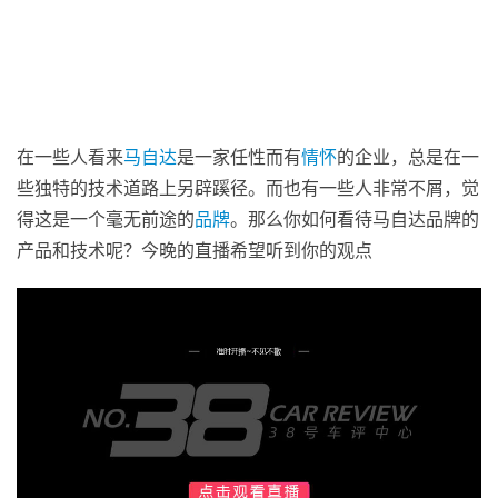
在一些人看来
马自达
是一家任性而有
情怀
的企业，总是在一
些独特的技术道路上另辟蹊径。而也有一些人非常不屑，觉
得这是一个毫无前途的
品牌
。那么你如何看待马自达品牌的
产品和技术呢？今晚的直播希望听到你的观点